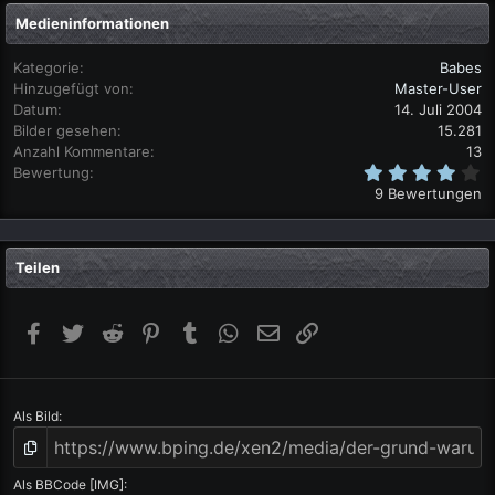
Medieninformationen
Kategorie
Babes
Hinzugefügt von
Master-User
Datum
14. Juli 2004
Bilder gesehen
15.281
Anzahl Kommentare
13
4
Bewertung
,
9 Bewertungen
0
0
S
t
Teilen
e
r
n
(
Facebook
Twitter
Reddit
Pinterest
Tumblr
WhatsApp
E-Mail
Link
e
)
Als Bild
Als BBCode [IMG]