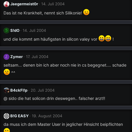
Jaegermeist0r
14. Juli 2004
Das ist ne Krankheit, nennt sich Silikonie!
S!dO
14. Juli 2004
S
und die kommt am häufigsten in silicon valey vor
!
Zymer
17. Juli 2004
Z
seltsam... denen bin ich aber noch nie in cs begegnet.... schade
^^
B4ckFl!p
20. Juli 2004
@ sido die hat solicon drin deswegen.. falscher arzt!!
B!G EASY
19. August 2004
da muss ich dem Master User in jeglicher Hinsicht beipflichten