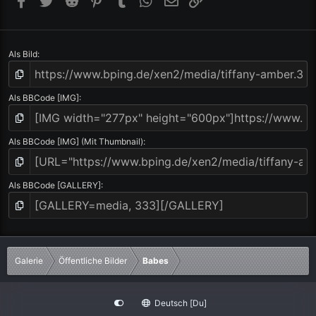
e
)
Als Bild
Als BBCode [IMG]
Als BBCode [IMG] (Mit Thumbnail)
Als BBCode [GALLERY]
Galerie
Öffentliche Bilder
Babes
Deutsch [Du]