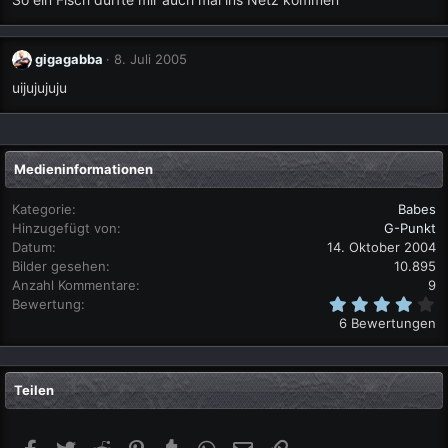
gigagabba
8. Juli 2005
uijujujuju
Medieninformationen
Kategorie
Babes
Hinzugefügt von
G-Punkt
Datum
14. Oktober 2004
Bilder gesehen
10.895
Anzahl Kommentare
9
4
Bewertung
,
6 Bewertungen
0
0
S
t
Teilen
e
r
n
(
Facebook
Twitter
Reddit
Pinterest
Tumblr
WhatsApp
E-Mail
Link