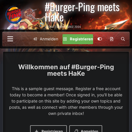
#Burger-Ping meets
HaKe
ULTIMATE GAMING SINCE 2004
Anmelden
Registrieren
#Burger-Ping
meets HaKe
This is a sample guest message. Register a free account
today to become a member! Once signed in, you'll be able
to participate on this site by adding your own topics and
posts, as well as connect with other members through your
own private inbox!
Registrieren
Anmelden