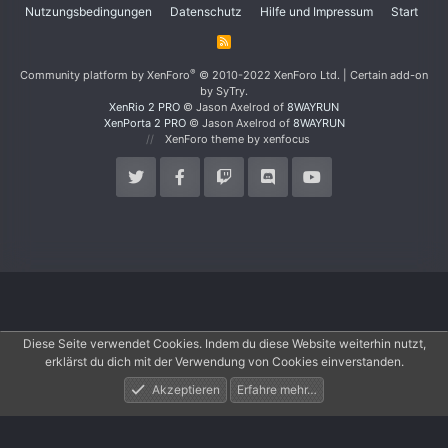
Nutzungsbedingungen
Datenschutz
Hilfe und Impressum
Start
R
S
S
®
Community platform by XenForo
© 2010-2022 XenForo Ltd.
|
Certain add-on
by SyTry.
XenRio 2 PRO
© Jason Axelrod of
8WAYRUN
XenPorta 2 PRO
© Jason Axelrod of
8WAYRUN
XenForo theme
by xenfocus
Diese Seite verwendet Cookies. Indem du diese Website weiterhin nutzt,
erklärst du dich mit der Verwendung von Cookies einverstanden.
Akzeptieren
Erfahre mehr…
Foren
Aktuelles
Anmelden
Registrieren
Suche