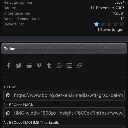
Hinzugefügt von
.abs*
Datum
11. Dezember 2005
Bilder gesehen
13.681
Anzahl Kommentare
12
1
Bewertung
,
1 Bewertungen
0
0
S
t
Teilen
e
r
n
(
Facebook
Twitter
Reddit
Pinterest
Tumblr
WhatsApp
E-Mail
Link
e
)
Als Bild
Als BBCode [IMG]
Als BBCode [IMG] (Mit Thumbnail)