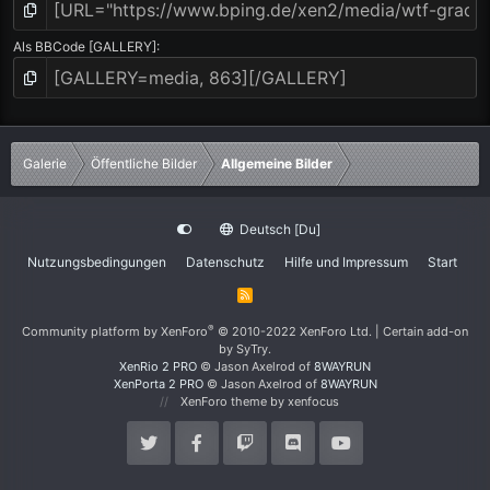
Als BBCode [GALLERY]
Galerie
Öffentliche Bilder
Allgemeine Bilder
Deutsch [Du]
Nutzungsbedingungen
Datenschutz
Hilfe und Impressum
Start
R
S
S
®
Community platform by XenForo
© 2010-2022 XenForo Ltd.
|
Certain add-on
by SyTry.
XenRio 2 PRO
© Jason Axelrod of
8WAYRUN
XenPorta 2 PRO
© Jason Axelrod of
8WAYRUN
XenForo theme
by xenfocus