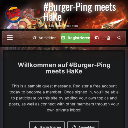
#Burger-Ping meets
HaKe
ULTIMATE GAMING SINCE 2004
Anmelden
Registrieren
#Burger-Ping
meets HaKe
This is a sample guest message. Register a free account
today to become a member! Once signed in, you'll be able
to participate on this site by adding your own topics and
posts, as well as connect with other members through your
own private inbox!
Registrieren
Anmelden