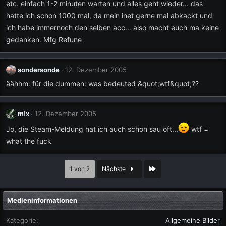
etc. einfach 1-2 minuten warten und alles geht wieder... das
hatte ich schon 1000 mal, da mein inet gerne mal abkackt und
ich habe immernoch den selben acc... also macht euch ma keine
gedanken. Mfg Refune
sondersonde
12. Dezember 2005
äähhm: für die dummen: was bedeuted &quot;wtf&quot;??
m!x
12. Dezember 2005
Jo, die Steam-Meldung hat ich auch schon sau oft...
wtf =
what the fuck
Letzte
1 von 2
Nächste
Medieninformationen
Kategorie
Allgemeine Bilder