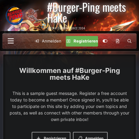
#Burger-Ping meets
HaKe
ULTIMATE GAMING SINCE 2004
Anmelden
Registrieren
#Burger-Ping
meets HaKe
This is a sample guest message. Register a free account
today to become a member! Once signed in, you'll be able
to participate on this site by adding your own topics and
posts, as well as connect with other members through your
own private inbox!
Registrieren
Anmelden