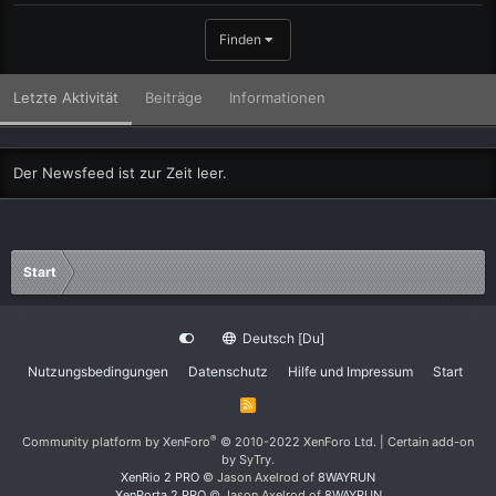
Finden
Letzte Aktivität
Beiträge
Informationen
Der Newsfeed ist zur Zeit leer.
Start
Deutsch [Du]
Nutzungsbedingungen
Datenschutz
Hilfe und Impressum
Start
R
S
S
®
Community platform by XenForo
© 2010-2022 XenForo Ltd.
|
Certain add-on
by SyTry.
XenRio 2 PRO
© Jason Axelrod of
8WAYRUN
XenPorta 2 PRO
© Jason Axelrod of
8WAYRUN