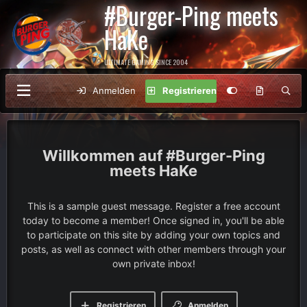
#Burger-Ping meets
HaKe
ULTIMATE GAMING SINCE 2004
Anmelden
Registrieren
#Burger-Ping
meets HaKe
This is a sample guest message. Register a free account
today to become a member! Once signed in, you'll be able
to participate on this site by adding your own topics and
posts, as well as connect with other members through your
own private inbox!
Registrieren
Anmelden