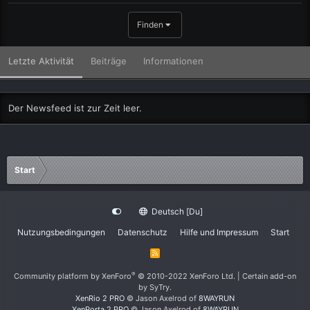
Finden
Letzte Aktivität
Beiträge
Informationen
Der Newsfeed ist zur Zeit leer.
Start
Deutsch [Du]
Nutzungsbedingungen
Datenschutz
Hilfe und Impressum
Start
R
S
S
®
Community platform by XenForo
© 2010-2022 XenForo Ltd.
|
Certain add-on
by SyTry.
XenRio 2 PRO
© Jason Axelrod of
8WAYRUN
XenPorta 2 PRO
© Jason Axelrod of
8WAYRUN