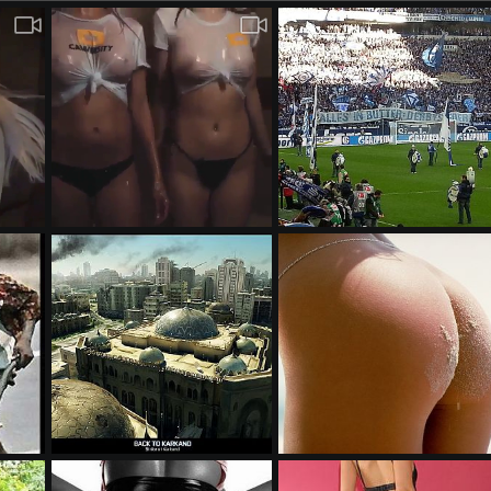
Brust Test
BaM
ber 2018
Jaegermeist0r
9. Oktober 2018
Jaegermeist0r
29. Oktober 2
0
0
0
0
men!
Back to Karkand
f5558eedad778f9