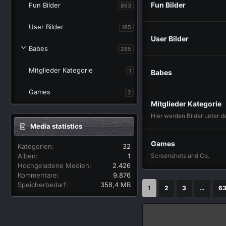
Fun Bilder
Fun Bilder
863
User Bilder
185
User Bilder
Babes
285
Mitglieder Kategorie
1
Babes
Games
2
Mitglieder Kategorie
Hier werden Bilder unter d
Media statistics
Games
Kategorien
32
Screenshots und Co.
Alben
1
Hochgeladene Medien
2.426
Kommentare
9.876
Speicherbedarf
358,4 MB
1
2
3
…
6