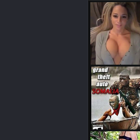
Boobies!
Jaegermeist0r
9. Okto
0
0
PS2 Besitzer können aufat