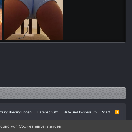
174385l
Warstein0r
7. April 2011
0
0
tzungsbedingungen
Datenschutz
Hilfe und Impressum
Start
R
S
S
endung von Cookies einverstanden.