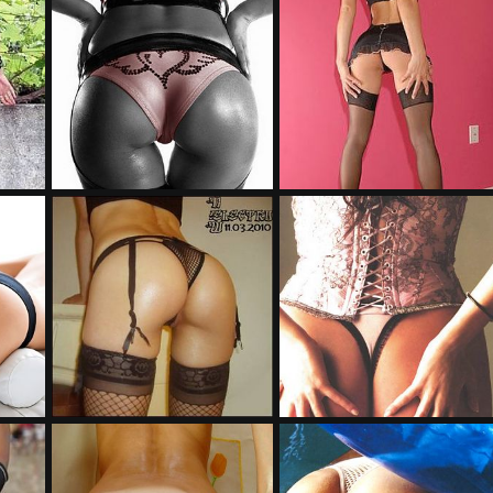
mber 2011
Jaegermeist0r
10. Mai 2011
Warstein0r
3. Mai 2011
0
0
0
0
7710finalbe0
5505age01
11
Warstein0r
27. April 2011
Warstein0r
26. April 2011
0
0
0
0
uiop2ze3x5u
456uvaw7gp
11
Warstein0r
15. April 2011
Warstein0r
14. April 2011
0
0
0
0