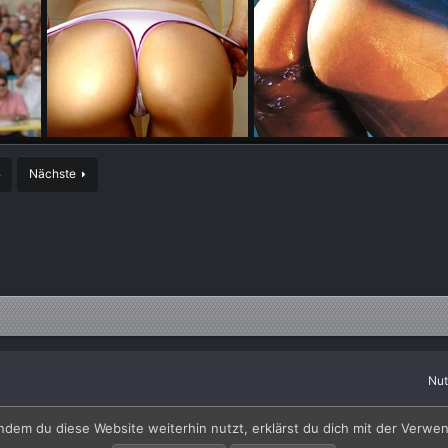
5559687532 m
icssrc546vqt17f
3
Nächste
11
Warstein0r
11. April 2011
Warstein0r
8. April 2011
0
0
0
0
Nu
by SyTry.
ndem du diese Website weiterhin nutzt, erklärst du dich mit der Verw