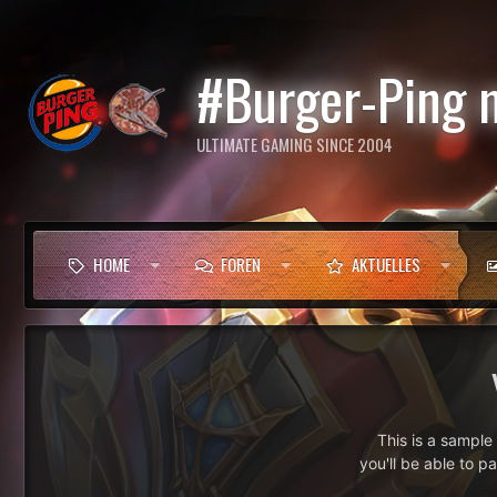
#Burger-Ping 
ULTIMATE GAMING SINCE 2004
HOME
FOREN
AKTUELLES
This is a sampl
you'll be able to p