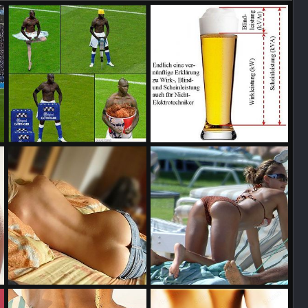
Balotelli
Das E-Technik Studium war nicht umsonst!
012
Jaegermeist0r
1. Juli 2012
Jaegermeist0r
1. Mai 2012
0
0
0
0
mw37090
55598ooopiojjhz7