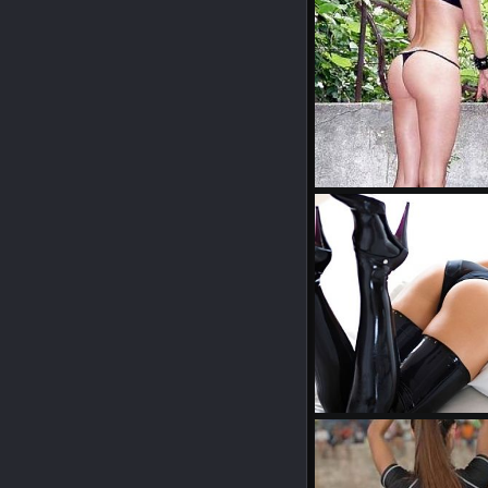
Jaegermeist0r
1. Nove
0
0
getimage02.jp1717eg
Warstein0r
28. April 20
0
0
783n9v7ua5m
Warstein0r
18. April 20
0
0