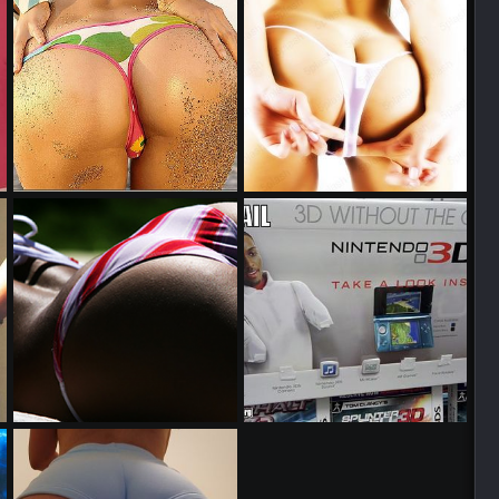
Warstein0r
2. Mai 2011
Warstein0r
29. April 2011
0
0
0
0
1875320 3
58965777t
Warstein0r
20. April 2011
Warstein0r
19. April 2011
0
0
0
0
lu999ywlle9d45j
Nette Werbung
Warstein0r
13. April 2011
Jaegermeist0r
12. April 2011
0
0
0
0