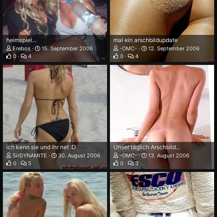
heimspiel...
mal ein arschbildupdate
Erebos
15. September 2006
-OMC-
12. September 2006
0
4
0
4
ich kenn sie und ihr net :D
Unser täglich Arschbild...
SirDYNAMITE
30. August 2006
-OMC-
13. August 2006
0
5
0
3