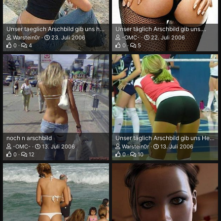
Unser taeglich Arschbild gib uns heute
Unser täglich Arschbild gib uns....
Warstein0r
23. Juli 2006
-OMC-
22. Juli 2006
0
4
0
5
noch n arschbild
Unser täglich Arschbild gib uns Heute
-OMC-
13. Juli 2006
Warstein0r
13. Juli 2006
0
12
0
10