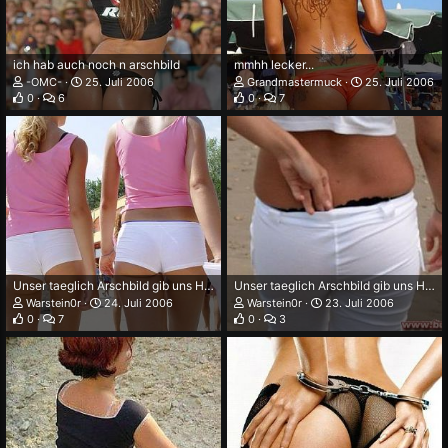
ich hab auch noch n arschbild
mmhh lecker...
-OMC-
25. Juli 2006
Grandmastermuck
25. Juli 2006
0
6
0
7
Unser taeglich Arschbild gib uns Heute
Unser taeglich Arschbild gib uns Heute
Warstein0r
24. Juli 2006
Warstein0r
23. Juli 2006
0
7
0
3