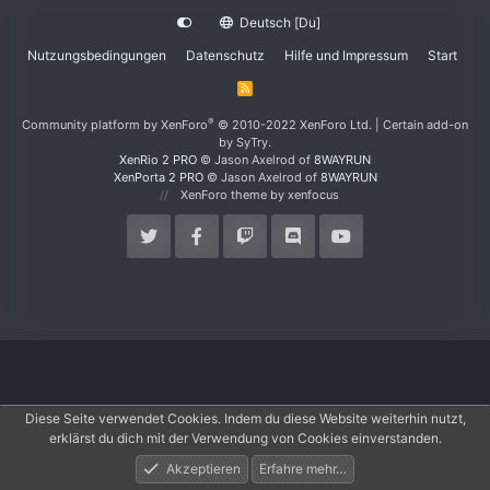
Deutsch [Du]
Nutzungsbedingungen
Datenschutz
Hilfe und Impressum
Start
R
S
S
®
Community platform by XenForo
© 2010-2022 XenForo Ltd.
|
Certain add-on
by SyTry.
XenRio 2 PRO
© Jason Axelrod of
8WAYRUN
XenPorta 2 PRO
© Jason Axelrod of
8WAYRUN
XenForo theme
by xenfocus
Diese Seite verwendet Cookies. Indem du diese Website weiterhin nutzt,
erklärst du dich mit der Verwendung von Cookies einverstanden.
Akzeptieren
Erfahre mehr…
Foren
Aktuelles
Anmelden
Registrieren
Suche