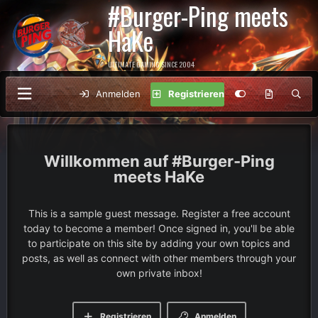
#Burger-Ping meets
HaKe
ULTIMATE GAMING SINCE 2004
Anmelden
Registrieren
#Burger-Ping
meets HaKe
This is a sample guest message. Register a free account
today to become a member! Once signed in, you'll be able
to participate on this site by adding your own topics and
posts, as well as connect with other members through your
own private inbox!
Registrieren
Anmelden