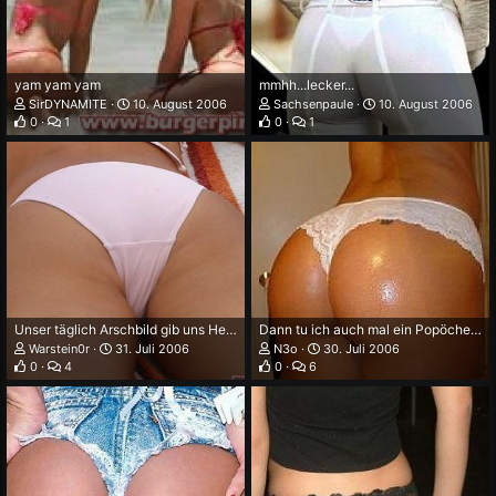
yam yam yam
mmhh...lecker...
SirDYNAMITE
10. August 2006
Sachsenpaule
10. August 2006
0
1
0
1
Unser täglich Arschbild gib uns Heute
Dann tu ich auch mal ein Popöchen uppen :D
Warstein0r
31. Juli 2006
N3o
30. Juli 2006
0
4
0
6