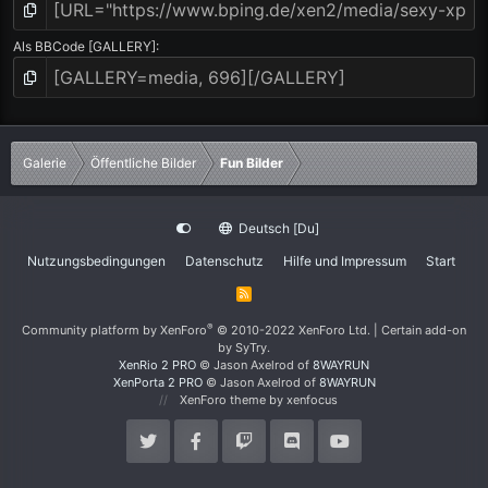
Als BBCode [GALLERY]
Galerie
Öffentliche Bilder
Fun Bilder
Deutsch [Du]
Nutzungsbedingungen
Datenschutz
Hilfe und Impressum
Start
R
S
S
®
Community platform by XenForo
© 2010-2022 XenForo Ltd.
|
Certain add-on
by SyTry.
XenRio 2 PRO
© Jason Axelrod of
8WAYRUN
XenPorta 2 PRO
© Jason Axelrod of
8WAYRUN
XenForo theme
by xenfocus