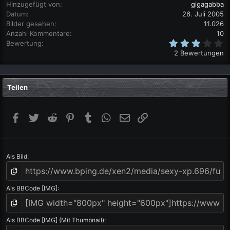
Hinzugefügt von
gigagabba
Datum
26. Juli 2005
Bilder gesehen
11.026
Anzahl Kommentare
10
3
Bewertung
,
2 Bewertungen
0
0
S
t
Teilen
e
r
n
(
Facebook
Twitter
Reddit
Pinterest
Tumblr
WhatsApp
E-Mail
Link
e
)
Als Bild
Als BBCode [IMG]
Als BBCode [IMG] (Mit Thumbnail)