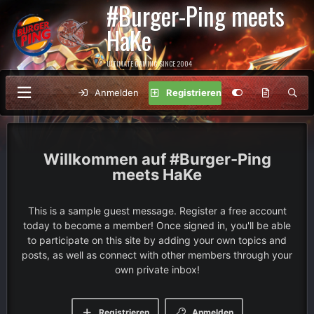
#Burger-Ping meets
HaKe
ULTIMATE GAMING SINCE 2004
Anmelden
Registrieren
#Burger-Ping
meets HaKe
This is a sample guest message. Register a free account
today to become a member! Once signed in, you'll be able
to participate on this site by adding your own topics and
posts, as well as connect with other members through your
own private inbox!
Registrieren
Anmelden