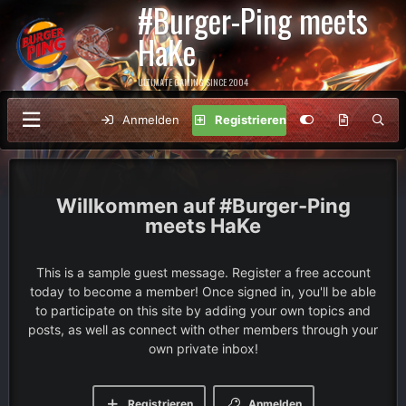
#Burger-Ping meets
HaKe
ULTIMATE GAMING SINCE 2004
Anmelden
Registrieren
#Burger-Ping
meets HaKe
This is a sample guest message. Register a free account
today to become a member! Once signed in, you'll be able
to participate on this site by adding your own topics and
posts, as well as connect with other members through your
own private inbox!
Registrieren
Anmelden