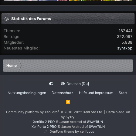
Statistik des Forums
Themen
187.441
Beiträge
322.097
Mitglieder
5.838
Neuestes Mitglied
syntxbp
Home
Deutsch [Du]
Nutzungsbedingungen
Datenschutz
Hilfe und Impressum
Start
R
S
S
®
Community platform by XenForo
© 2010-2022 XenForo Ltd.
|
Certain add-on
by SyTry.
XenRio 2 PRO
© Jason Axelrod of
8WAYRUN
XenPorta 2 PRO
© Jason Axelrod of
8WAYRUN
XenForo theme
by xenfocus