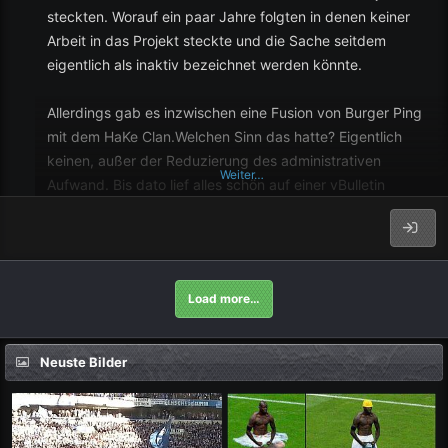
steckten. Worauf ein paar Jahre folgten in denen keiner
Arbeit in das Projekt steckte und die Sache seitdem
eigentlich als inaktiv bezeichnet werden könnte.
Allerdings gab es inzwischen eine Fusion von Burger Ping
mit dem HaKe Clan.Welchen Sinn das hatte? Eigentlich
keinen, außer der Reduzierung des administrativen
Weiter…
Aufwand. Bis dato lief alles schön auf einer vBulletin
Installation. Basierend auf der URL gab es eine
unterschiedliche Anzeige und einen unterschiedlichen Style
für beide Foren.
Load more…
Im Zuge der Modernisierung wechseln wir mit dem
heutigen Tag auf ein Xenforo System. Das hat zum einen
Sicherheit, also auch Modernisierung als Grund.
Neuste Bilder
Der Status des neuen System ist "noch nicht...