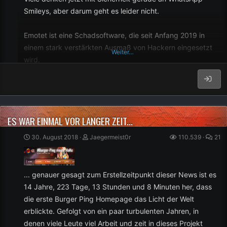
Smileys, aber darum geht es leider nicht.
Emotet ist eine Schadsoftware, die seit Anfang 2019 in
einem stark verstärkten Ausmaß von Hackern eingesetzt
Weiter…
wird.
Aktuell ist der Heise Verlag von einem Emotet Vorfall
betroffen, der aber noch relativ glimpflich ausgegangen ist,
wer Interesse hat, kann die Geschichte gerne hier einmal
ES WAR EINMAL VOR LANGER ZEIT...
nachlesen:
[URL...
30. August 2018
Jaegermeist0r
110.539
21
... genauer gesagt zum Erstellzeitpunkt dieser News ist es
14 Jahre, 223 Tage, 13 Stunden und 8 Minuten her, dass
die erste Burger Ping Homepage das Licht der Welt
erblickte. Gefolgt von ein paar turbulenten Jahren, in
denen viele Leute viel Arbeit und zeit in dieses Projekt