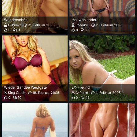
Wunderschön
mal was anderes
G-Punkt
21. Februar 2005
Robokill
19. Februar 2005
0
9
0
26
Wieder Sandee Westgate
EX-Freundin
King Crash
19. Februar 2005
G-Punkt
4. Februar 2005
0
10
0
45