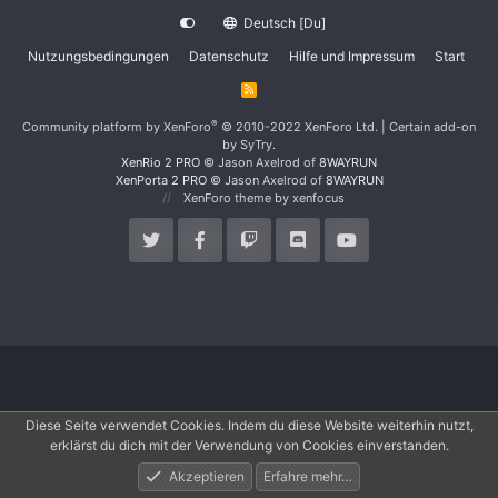
Deutsch [Du]
Nutzungsbedingungen
Datenschutz
Hilfe und Impressum
Start
R
S
S
®
Community platform by XenForo
© 2010-2022 XenForo Ltd.
|
Certain add-on
by SyTry.
XenRio 2 PRO
© Jason Axelrod of
8WAYRUN
XenPorta 2 PRO
© Jason Axelrod of
8WAYRUN
XenForo theme
by xenfocus
Diese Seite verwendet Cookies. Indem du diese Website weiterhin nutzt,
erklärst du dich mit der Verwendung von Cookies einverstanden.
Akzeptieren
Erfahre mehr…
Foren
Aktuelles
Anmelden
Registrieren
Suche