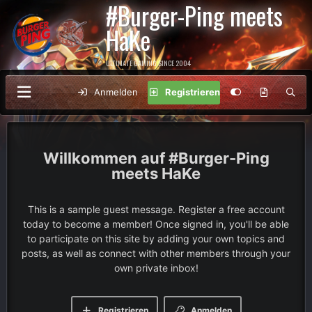
#Burger-Ping meets
HaKe
ULTIMATE GAMING SINCE 2004
Anmelden
Registrieren
#Burger-Ping
meets HaKe
This is a sample guest message. Register a free account
today to become a member! Once signed in, you'll be able
to participate on this site by adding your own topics and
posts, as well as connect with other members through your
own private inbox!
Registrieren
Anmelden