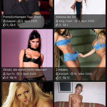
PornoSchlampen Tour 2004
Adriana die 2te
Slapper
5. April 2005
King Crash
3. April 2005
0
6
0
2
Okioki, die wohnt nicht nebenan!
2 mädels
Syn-Tx
3. April 2005
Korisch
15. März 2005
0
15
0
13