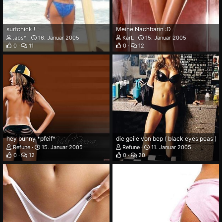
surfchick !
Meine Nachbarin :D
.abs*
16. Januar 2005
KarL
15. Januar 2005
0
11
0
12
hey bunny *pfeif*
die geile von bep ( black eyes peas )
Refune
15. Januar 2005
Refune
11. Januar 2005
0
12
0
20