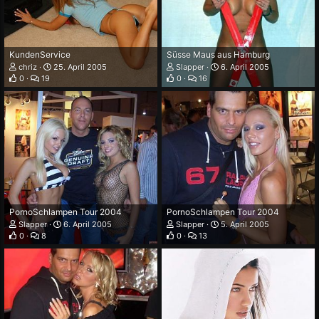
KundenService
Süsse Maus aus Hamburg
chriz
25. April 2005
Slapper
6. April 2005
0
19
0
16
PornoSchlampen Tour 2004
PornoSchlampen Tour 2004
Slapper
6. April 2005
Slapper
5. April 2005
0
8
0
13