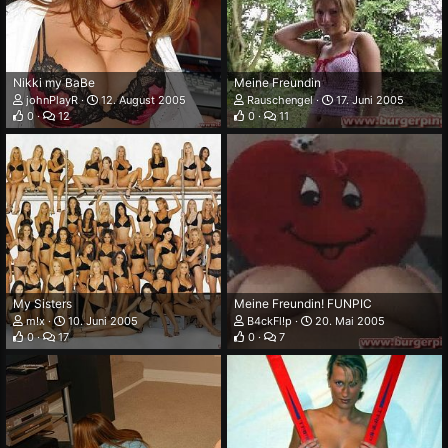
Nikki my BaBe
Meine Freundin
johnPlayR
12. August 2005
Rauschengel
17. Juni 2005
0
12
0
11
My Sisters
Meine Freundin! FUNPIC
m!x
10. Juni 2005
B4ckFl!p
20. Mai 2005
0
17
0
7