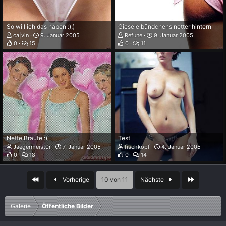
So will ich das haben :);)
Giesele bündchens netter hintern
ca|vin
9. Januar 2005
Refune
9. Januar 2005
0
15
0
11
Nette Bräute :)
Test
Jaegermeist0r
7. Januar 2005
fischkopf
4. Januar 2005
0
18
0
14
Erste
Letzte
Vorherige
10 von 11
Nächste
Galerie
Öffentliche Bilder